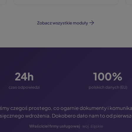
Zobacz wszystkie moduły
24h
100%
czas odpowiedzi
polskich danych (EU)
iśmy czegoś prostego, co ogarnie dokumenty i komunika
sięcznego wdrożenia. Dokobero dało nam to od pierwsz
Właściciel firmy usługowej
· woj. śląskie