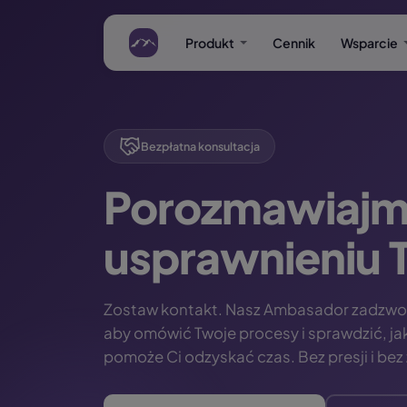
Produkt
Cennik
Wsparcie
Bezpłatna konsultacja
Porozmawiajm
usprawnieniu T
Zostaw kontakt. Nasz Ambasador zadzwon
aby omówić Twoje procesy i sprawdzić,
pomoże Ci odzyskać czas. Bez presji i be