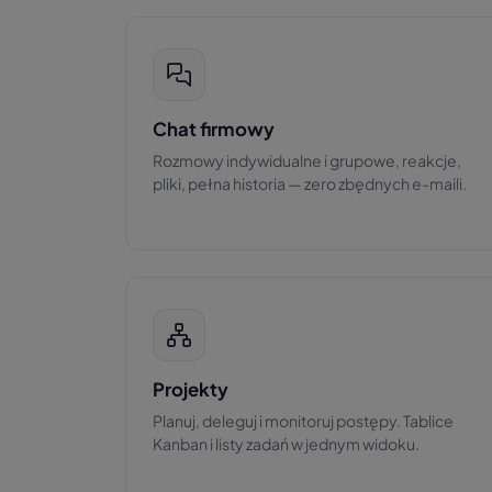
Chat firmowy
Rozmowy indywidualne i grupowe, reakcje,
pliki, pełna historia — zero zbędnych e-maili.
Projekty
Planuj, deleguj i monitoruj postępy. Tablice
Kanban i listy zadań w jednym widoku.