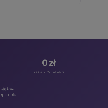
0 zł
za start i konsultację
cję bez
ego dnia.