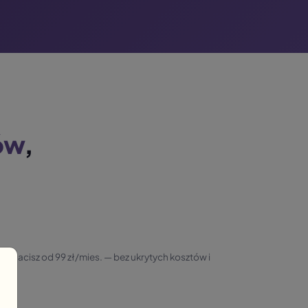
ów
,
 Płacisz od 99 zł/mies. — bez ukrytych kosztów i