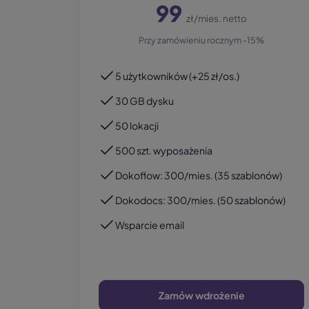
99
zł/mies. netto
Przy zamówieniu rocznym -15%
5 użytkowników (+25 zł/os.)
30 GB dysku
50 lokacji
500 szt. wyposażenia
Dokoflow: 300/mies. (35 szablonów)
Dokodocs: 300/mies. (50 szablonów)
Wsparcie email
Zamów wdrożenie