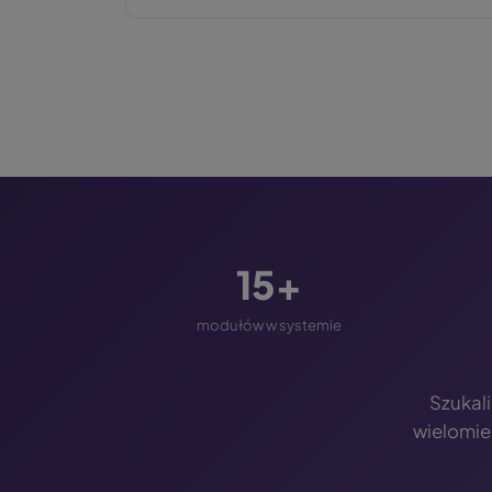
15+
modułów w systemie
Szukal
wielomie