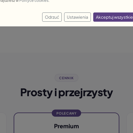
najdziesz w
Polityce cookies
.
Osobisty opiekun
ość z RODO. Twoje dane są
Dedykowany ambasador 
Odrzuć
Ustawienia
Akceptuj wszystkie
dostajesz odpowiedź.
CENNIK
Prosty i przejrzysty
POLECANY
Premium