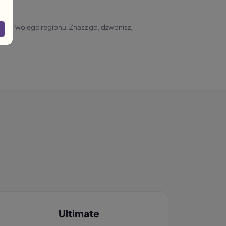
z Twojego regionu. Znasz go, dzwonisz,
Ultimate