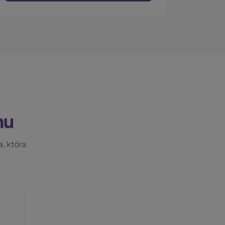
nu
, która