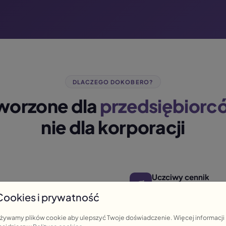
DLACZEGO DOKOBERO?
worzone dla
przedsiębiorc
nie dla korporacji
Uczciwy cennik
od razu — pokażemy Ci jak w 30
Darmowe konto na start.
Cookies i prywatność
długich umów.
żywamy plików cookie aby ulepszyć Twoje doświadczenie. Więcej informacji