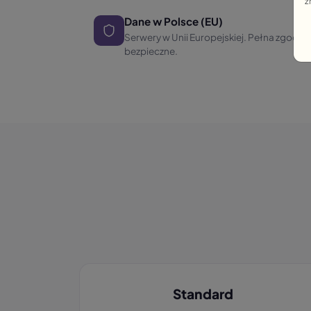
z
Dane w Polsce (EU)
Serwery w Unii Europejskiej. Pełna zgodn
bezpieczne.
Standard