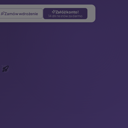
Załóż konto!
Zamów wdrożenie
14 dni testów za darmo