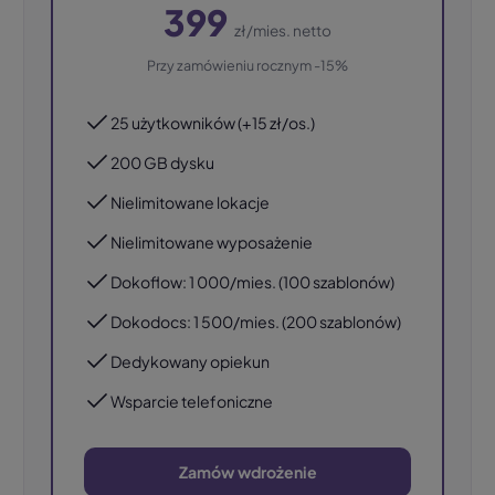
399
zł/mies. netto
Przy zamówieniu rocznym -15%
25 użytkowników (+15 zł/os.)
200 GB dysku
Nielimitowane lokacje
Nielimitowane wyposażenie
Dokoflow: 1 000/mies. (100 szablonów)
Dokodocs: 1 500/mies. (200 szablonów)
Dedykowany opiekun
Wsparcie telefoniczne
Zamów wdrożenie