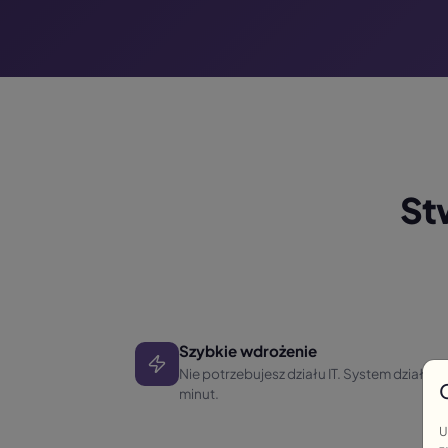
St
Szybkie wdrożenie
Nie potrzebujesz działu IT. System działa 
minut.
U