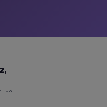
z,
ę — bez