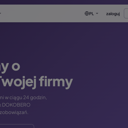
PL
zaloguj
y o
wojej firmy
i w ciągu 24 godzin,
 jak DOKOBERO
z zobowiązań.