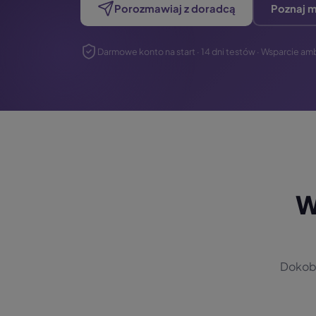
Porozmawiaj z doradcą
Poznaj m
Darmowe konto na start · 14 dni testów · Wsparcie a
W
Dokobe